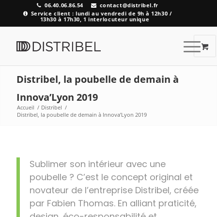
06.40.06.86.54
contact@distribel.fr
Service client : lundi au vendredi de 9h à 12h30 /
13h30 à 17h30, 1 interlocuteur unique
Distribel, la poubelle de demain à
Innova’Lyon 2019
Accueil
/
Distribel
/
Distribel, la poubelle de demain à Innova’Lyon 2019
Sublimer son intérieur avec une
poubelle ? C’est le concept original et
novateur de l’entreprise Distribel, créée
par Fabien Thomas. En alliant praticité,
design, éco-responsabilité et