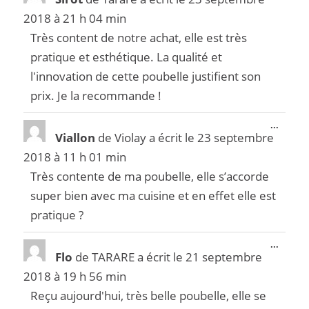
2018
à
21 h 04 min
Très content de notre achat, elle est très
pratique et esthétique. La qualité et
l'innovation de cette poubelle justifient son
prix. Je la recommande !
...
Viallon
de
Violay
a écrit le
23 septembre
2018
à
11 h 01 min
Très contente de ma poubelle, elle s’accorde
super bien avec ma cuisine et en effet elle est
pratique ?
...
Flo
de
TARARE
a écrit le
21 septembre
2018
à
19 h 56 min
Reçu aujourd'hui, très belle poubelle, elle se