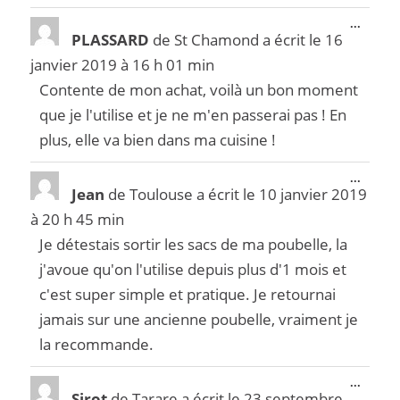
...
PLASSARD
de
St Chamond
a écrit le
16
janvier 2019
à
16 h 01 min
Contente de mon achat, voilà un bon moment
que je l'utilise et je ne m'en passerai pas ! En
plus, elle va bien dans ma cuisine !
...
Jean
de
Toulouse
a écrit le
10 janvier 2019
à
20 h 45 min
Je détestais sortir les sacs de ma poubelle, la
j'avoue qu'on l'utilise depuis plus d'1 mois et
c'est super simple et pratique. Je retournai
jamais sur une ancienne poubelle, vraiment je
la recommande.
...
Sirot
de
Tarare
a écrit le
23 septembre